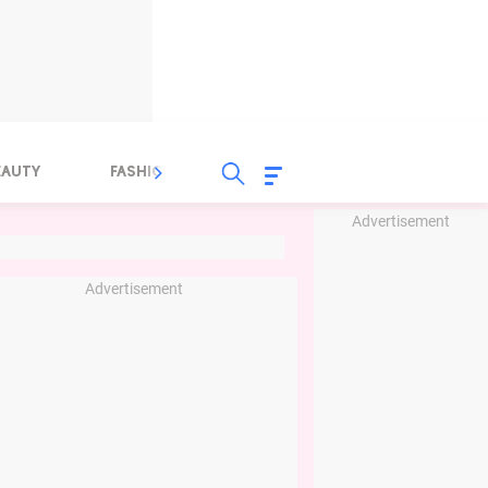
EAUTY
FASHION
FOOD
HEALTH
Advertisement
Advertisement