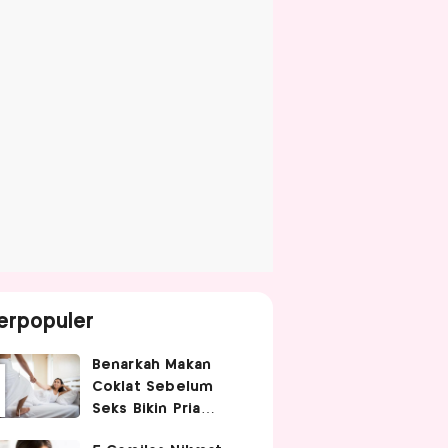
erpopuler
Benarkah Makan
Coklat Sebelum
Seks Bikin Pria
Ganas di Ranjang?