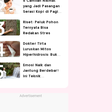
5 Camilan Nikmat
Cek 5 Faktanya
yang Jadi Pasangan
Serasi Kopi di Pagi
Hari
Riset: Peluk Pohon
Ternyata Bisa
Redakan Stres
Dokter Tirta
Luruskan Mitos
Hiperhidrosis: Bukan
Tanda Lemah
Emosi Naik dan
Jantung, tapi Saraf
Jantung Berdebar?
Simpatis Berlebihan
Ini Teknik
Pernapasan yang
Bisa Bantu Tubuh
Lebih Tenang
Advertisement