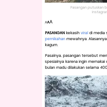
Pasangan putuskan ba
Instagra
A
A
A
PASANGAN
kekasih
viral
di media 
pernikahan
mewahnya. Alasannya 
kagum.
Pasalnya, pasangan tersebut mem
spesialnya karena ingin memakai
bulan madu dilakukan selama 400 