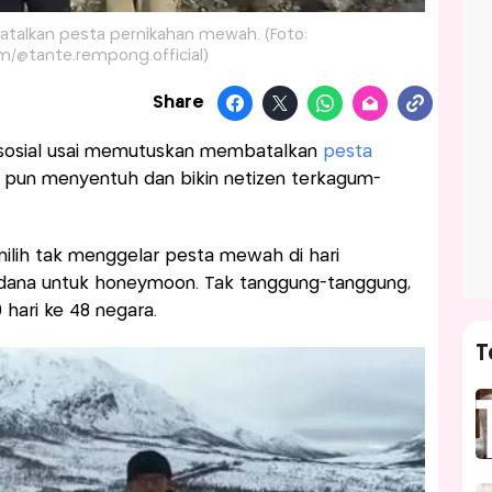
talkan pesta pernikahan mewah. (Foto:
m/@tante.rempong.official)
Share
sosial usai memutuskan membatalkan
pesta
pun menyentuh dan bikin netizen terkagum-
ilih tak menggelar pesta mewah di hari
 dana untuk honeymoon. Tak tanggung-tanggung,
hari ke 48 negara.
T