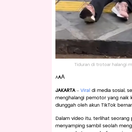
Tiduran di trotoar halangi 
A
A
A
JAKARTA
–
Viral
di media sosial, 
menghalangi pemotor yang naik ke
diunggah oleh akun TikTok bern
Dalam video itu, terlihat seoran
menyamping sambil seolah meng