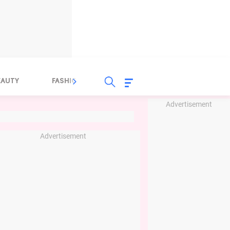
EAUTY
FASHION
FOOD
HEALTH
Advertisement
Advertisement