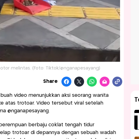
motor melintas. (Foto: Tiktok/@nganapesayang)
Share
sebuah video menunjukkan aksi seorang wanita
T
 atas trotoar. Video tersebut viral setelah
ama @nganapesayang.
g perempuan berbaju coklat tengah tidur
elap trotoar di depannya dengan sebuah wadah