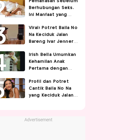
Pemanasan Sebelum
Berhubungan Seks,
Ini Manfaat yang
Jarang Diketahui
Viral! Potret Baila No
Pasangan
Na Keciduk Jalan
Bareng Ivar Jenner,
Pacaran?
Irish Bella Umumkan
Kehamilan Anak
Pertama dengan
Haldy Sabri
Profil dan Potret
Cantik Baila No Na
yang Keciduk Jalan
Bareng Bintang
Timnas Indonesia
Ivar Jenner
Advertisement