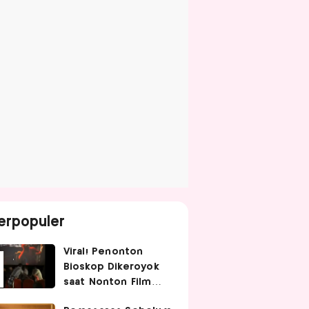
erpopuler
Viral! Penonton
Bioskop Dikeroyok
saat Nonton Film
Spider-Man