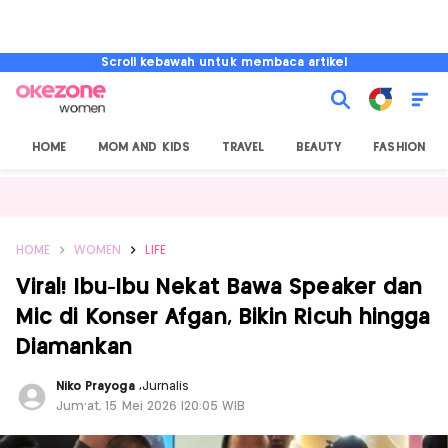
Scroll kebawah untuk membaca artikel
HOME
MOM AND KIDS
TRAVEL
BEAUTY
FASHION
HOME
WOMEN
LIFE
Viral! Ibu-Ibu Nekat Bawa Speaker dan
Mic di Konser Afgan, Bikin Ricuh hingga
Diamankan
Niko Prayoga
,
Jurnalis
Jum'at, 15 Mei 2026 |20:05 WIB