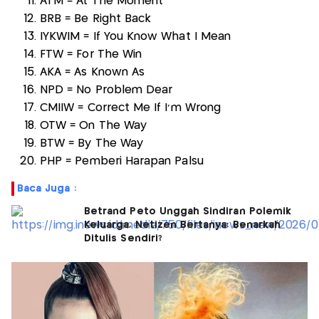
ATM = At The Moment
BRB = Be Right Back
IYKWIM = If You Know What I Mean
FTW = For The Win
AKA = As Known As
NPD = No Problem Dear
CMIIW = Correct Me If I’m Wrong
OTW = On The Way
BTW = By The Way
PHP = Pemberi Harapan Palsu
Baca Juga :
Betrand Peto Unggah Sindiran Polemik
Keluarga, Netizen Bertanya: Benarkah
Ditulis Sendiri?