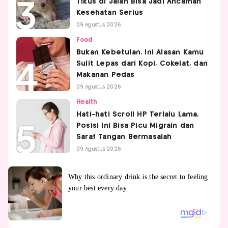
Tikus di Jalan Bisa Jadi Ancaman
Kesehatan Serius
09 Agustus 2026
Food
Bukan Kebetulan, Ini Alasan Kamu
Sulit Lepas dari Kopi, Cokelat, dan
Makanan Pedas
09 Agustus 2026
Health
Hati-hati Scroll HP Terlalu Lama,
Posisi Ini Bisa Picu Migrain dan
Saraf Tangan Bermasalah
09 Agustus 2026