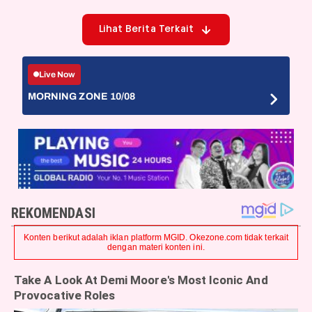
Lihat Berita Terkait
Live Now
MORNING ZONE 10/08