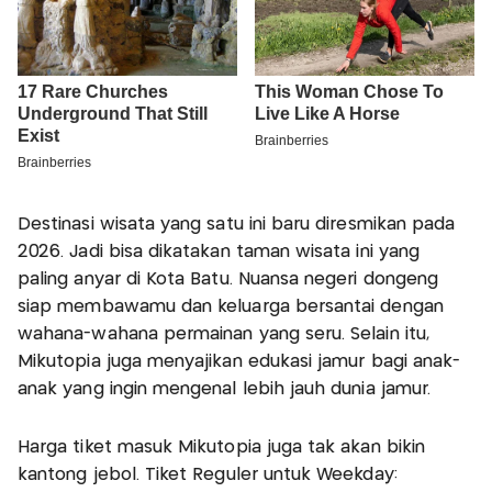
Destinasi wisata yang satu ini baru diresmikan pada
2026. Jadi bisa dikatakan taman wisata ini yang
paling anyar di Kota Batu. Nuansa negeri dongeng
siap membawamu dan keluarga bersantai dengan
wahana-wahana permainan yang seru. Selain itu,
Mikutopia juga menyajikan edukasi jamur bagi anak-
anak yang ingin mengenal lebih jauh dunia jamur.
Harga tiket masuk Mikutopia juga tak akan bikin
kantong jebol. Tiket Reguler untuk Weekday: