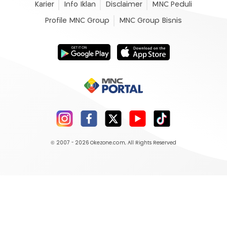
Karier
Info Iklan
Disclaimer
MNC Peduli
Profile MNC Group
MNC Group Bisnis
© 2007 - 2026
Okezone.com
, All Rights Reserved