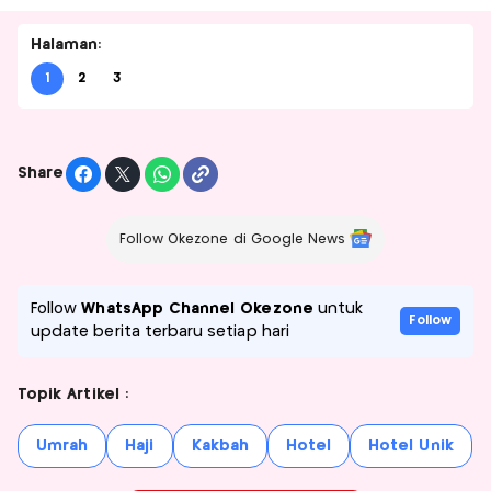
Halaman:
1
2
3
Share
Follow Okezone di Google News
Follow
WhatsApp Channel Okezone
untuk
Follow
update berita terbaru setiap hari
Topik Artikel :
Umrah
Haji
Kakbah
Hotel
Hotel Unik