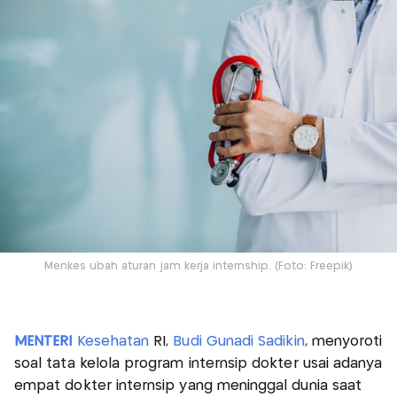
Menkes ubah aturan jam kerja internship. (Foto: Freepik)
MENTERI
Kesehatan
RI,
Budi Gunadi Sadikin
, menyoroti
soal tata kelola program internsip dokter usai adanya
empat dokter internsip yang meninggal dunia saat