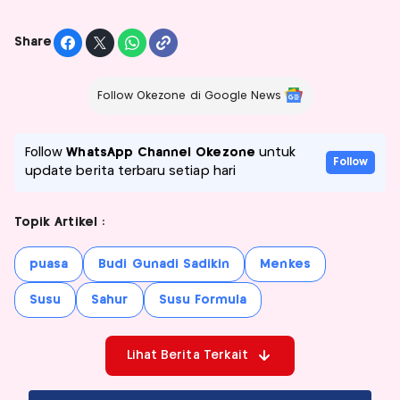
Share
Follow Okezone di Google News
Follow
WhatsApp Channel Okezone
untuk
Follow
update berita terbaru setiap hari
Topik Artikel :
puasa
Budi Gunadi Sadikin
Menkes
Susu
Sahur
Susu Formula
Lihat Berita Terkait