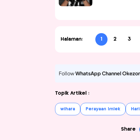
Halaman:
1
2
3
Follow
WhatsApp Channel Okezo
Topik Artikel :
wihara
Perayaan Imlek
Har
Share