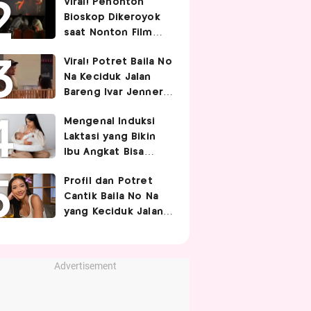
Viral! Penonton
Pasangan
Bioskop Dikeroyok
saat Nonton Film
Spider-Man
Viral! Potret Baila No
Na Keciduk Jalan
Bareng Ivar Jenner,
Pacaran?
Mengenal Induksi
Laktasi yang Bikin
Ibu Angkat Bisa
Menyusui Bayi
Profil dan Potret
Adopsi
Cantik Baila No Na
yang Keciduk Jalan
Bareng Bintang
Timnas Indonesia
Ivar Jenner
Advertisement