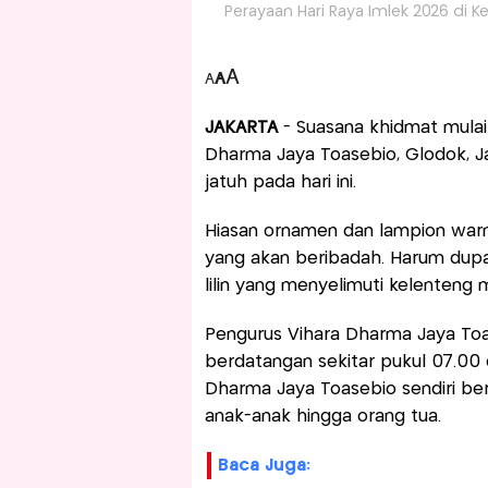
Perayaan Hari Raya Imlek 2026 di K
A
A
A
JAKARTA
- Suasana khidmat mulai
Dharma Jaya Toasebio, Glodok, J
jatuh pada hari ini.
Hiasan ornamen dan lampion war
yang akan beribadah. Harum dupa 
lilin yang menyelimuti kelenteng
Pengurus Vihara Dharma Jaya Toa
berdatangan sekitar pukul 07.00 
Dharma Jaya Toasebio sendiri bera
anak-anak hingga orang tua.
Baca Juga: