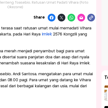
elenteng Toasebio, Ratusan Umat Padati Vihara (Foto:
Okezone)
Share
 terasa saat ratusan umat mulai memadati Vihara
akarta, pada Hari Raya
Imlek
2576 Kongzili yang
na merah menjadi penyambut bagi para umat
disertai suara panjatan doa dan asap dari nyala
 menambah suasana kesakralan di Hari Raya Imlek.
sebio, Andi Santosa, mengatakan para umat mulai
T
dan 08.00 pagi. Para umat yang datang ke Vihara
sal dari berbagai kalangan dan usia, mulai dari