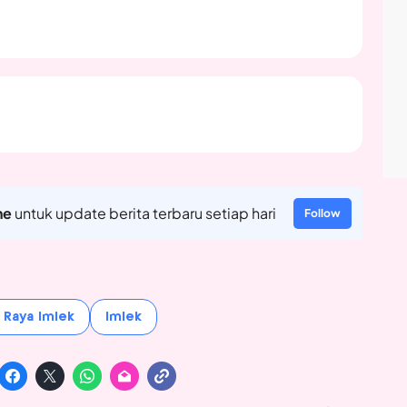
ne
untuk update berita terbaru setiap hari
Follow
i Raya Imlek
Imlek