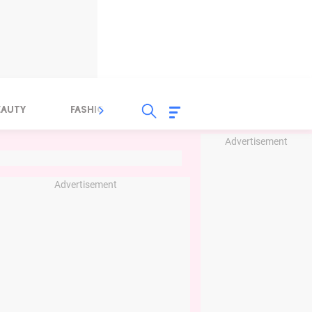
EAUTY
FASHION
FOOD
HEALTH
Advertisement
Advertisement