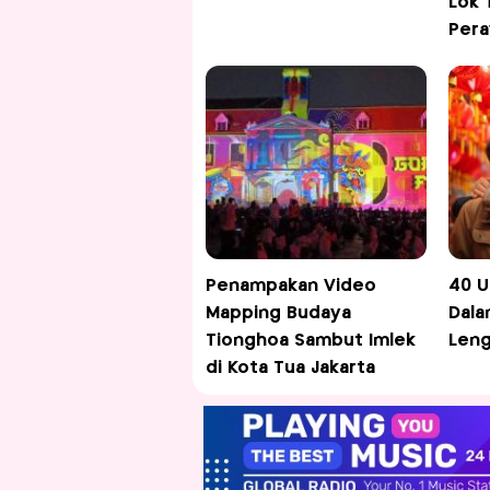
Lok 
Pera
Penampakan Video
40 U
Mapping Budaya
Dala
Tionghoa Sambut Imlek
Leng
di Kota Tua Jakarta