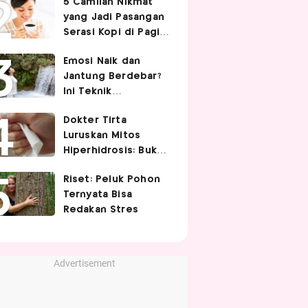
5 Camilan Nikmat
Cek 5 Faktanya
yang Jadi Pasangan
Serasi Kopi di Pagi
Hari
Emosi Naik dan
Jantung Berdebar?
Ini Teknik
Pernapasan yang
Dokter Tirta
Bisa Bantu Tubuh
Luruskan Mitos
Lebih Tenang
Hiperhidrosis: Bukan
Tanda Lemah
Riset: Peluk Pohon
Jantung, tapi Saraf
Ternyata Bisa
Simpatis Berlebihan
Redakan Stres
Advertisement