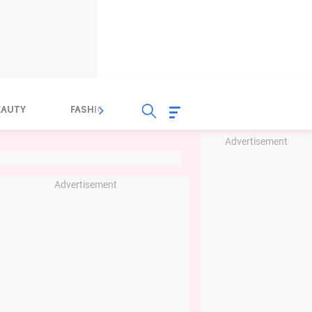
EAUTY
FASHION
FOOD
HEALTH
Advertisement
Advertisement