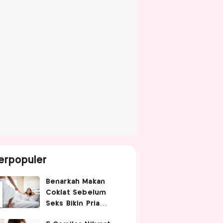
erpopuler
Benarkah Makan
Coklat Sebelum
Seks Bikin Pria
Ganas di Ranjang?