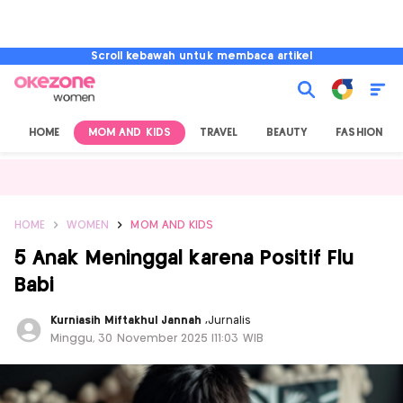
Scroll kebawah untuk membaca artikel
HOME
MOM AND KIDS
TRAVEL
BEAUTY
FASHION
HOME
WOMEN
MOM AND KIDS
5 Anak Meninggal karena Positif Flu
Babi
Kurniasih Miftakhul Jannah
,
Jurnalis
Minggu, 30 November 2025 |11:03 WIB