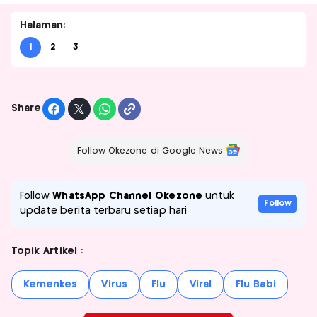
Halaman:
1
2
3
Share
Follow Okezone di Google News
Follow
WhatsApp Channel Okezone
untuk
Follow
update berita terbaru setiap hari
Topik Artikel :
Kemenkes
Virus
Flu
Viral
Flu Babi