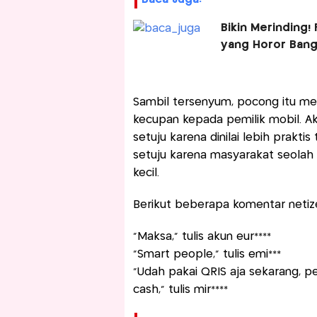
Bikin Merinding
yang Horor Ban
Sambil tersenyum, pocong itu m
kecupan kepada pemilik mobil. Aks
setuju karena dinilai lebih prakti
setuju karena masyarakat seola
kecil.
Berikut beberapa komentar netiz
“Maksa,” tulis akun eur****
“Smart people,” tulis emi***
“Udah pakai QRIS aja sekarang, p
cash,” tulis mir****