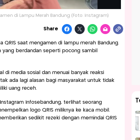
Ngamen di Lampu Merah Bandung (Foto: Instagram)
Share
QRIS saat mengamen di lampu merah Bandung.
 yang berdandan seperti pocong sambil
al di media sosial dan menuai banyak reaksi
k ada lagi alasan bagi masyarakat untuk tidak
iki uang receh.
T
nstagram Infosebandung, terlihat seorang
mpelkan logo QRIS miliknya ke kaca mobil.
emberikan sedikit rezeki dengan memindai QRIS