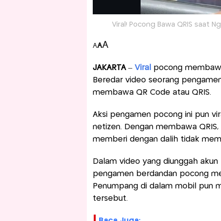
Viral! Pocong Bawa QRIS saat 
A
A
A
JAKARTA
–
Viral
pocong membawa 
Beredar video seorang pengamen
membawa QR Code atau QRIS.
Aksi pengamen pocong ini pun vir
netizen. Dengan membawa QRIS, ta
memberi dengan dalih tidak memil
Dalam video yang diunggah akun I
pengamen berdandan pocong mene
Penumpang di dalam mobil pun m
tersebut.
Baca Juga: