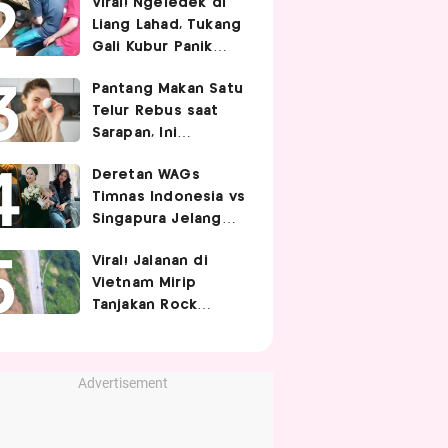
Viral! Ngeledek di
Hubungan Intim
Liang Lahad, Tukang
Gali Kubur Panik
Tertimpa Tanah
Pantang Makan Satu
Telur Rebus saat
Sarapan, Ini
Alasannya Menurut
Deretan WAGs
Ahli Gizi!
Timnas Indonesia vs
Singapura Jelang
Berhadapan di Piala
Viral! Jalanan di
AFF 2026, Siapa
Vietnam Mirip
Paling Curi
Tanjakan Rock
Perhatian?
Bottom SpongeBob,
Berbelok Nyaris 90
Derajat!
Advertisement