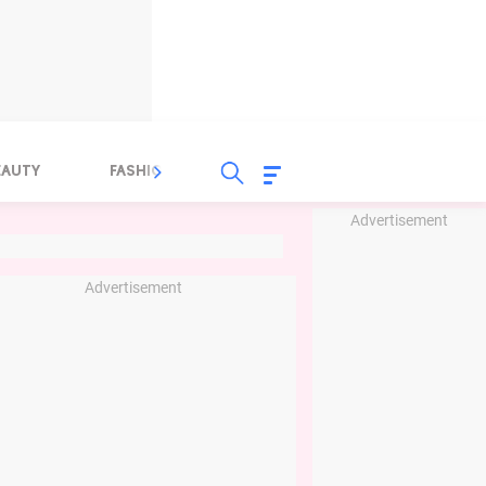
EAUTY
FASHION
FOOD
HEALTH
Advertisement
Advertisement