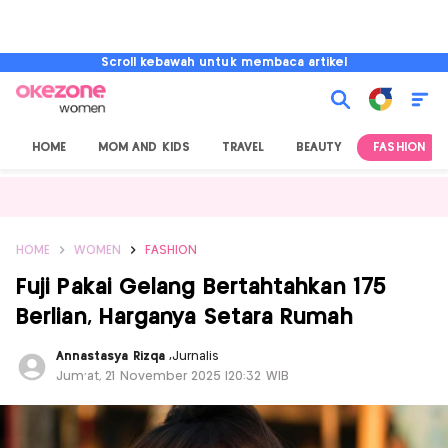
Scroll kebawah untuk membaca artikel
HOME
MOM AND KIDS
TRAVEL
BEAUTY
FASHION
HOME
WOMEN
FASHION
Fuji Pakai Gelang Bertahtahkan 175
Berlian, Harganya Setara Rumah
Annastasya Rizqa
,
Jurnalis
Jum'at, 21 November 2025 |20:32 WIB