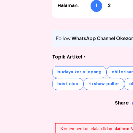
Halaman:
1
2
Follow
WhatsApp Channel Okezo
Topik Artikel :
budaya kerja jepang
ohitorisa
host club
rikshaw puller
o
Share