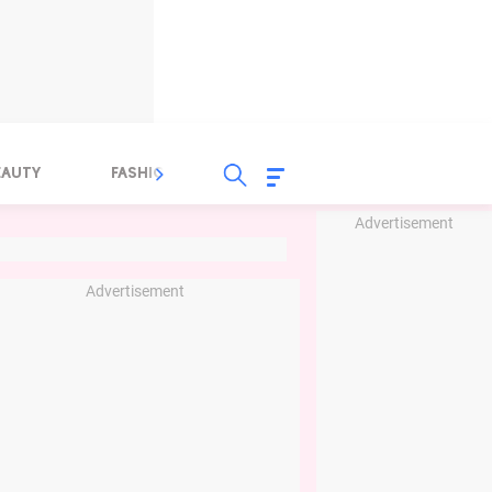
EAUTY
FASHION
FOOD
HEALTH
Advertisement
Advertisement