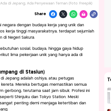
a Ada di Jepang, Ada Penyewaan Teman (Foto: Freepik)
Share
i negara dengan budaya kerja yang unik dan
 etos kerja tinggi masyarakatnya, terdapat sejumlah
 di Negeri Sakura.
 kebutuhan sosial, budaya, hingga gaya hidup
ikut lima pekerjaan unik yang hanya ada di
umpang di Stasiun)
k di Jepang adalah oshiya, atau petugas
T
 kereta. Mereka bertugas memastikan semua
gerbong, terutama saat jam sibuk. Profesi ini
 seperti Shinjuku dan Tokyo Station. Meski
 sangat penting demi menjaga ketertiban dan
pang.