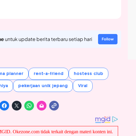
ne
untuk update berita terbaru setiap hari
Follow
ma planner
rent-a-friend
hostess club
hiya
pekerjaan unik jepang
Viral