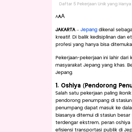
Daftar 5 Pekerjaan Unik yang Hany
A
A
A
JAKARTA
–
Jepang
dikenal sebaga
kreatif. Di balik kedisiplinan dan
profesi yang hanya bisa ditemukan
Pekerjaan-pekerjaan ini lahir dari
masyarakat Jepang yang khas. Ber
Jepang.
1. Oshiya (Pendorong Pen
Salah satu pekerjaan paling ikoni
pendorong penumpang di stasiun
penumpang dapat masuk ke dalam 
biasanya ditemui di stasiun besar
terdengar ekstrem, peran oshiya
efisiensi transportasi publik di Je