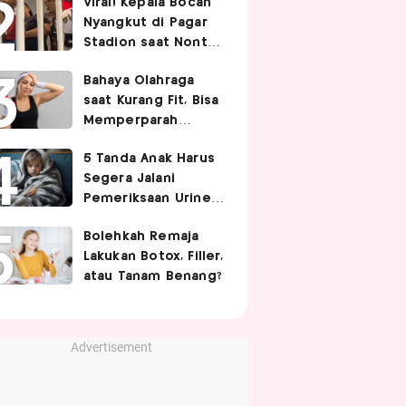
Viral! Kepala Bocah
Nyangkut di Pagar
Stadion saat Nonton
Timnas Indonesia,
Bahaya Olahraga
Endingnya Kocak
saat Kurang Fit, Bisa
Memperparah
Infeksi Sistemik
5 Tanda Anak Harus
Segera Jalani
Pemeriksaan Urine,
Orangtua Wajib Tahu
Bolehkah Remaja
Lakukan Botox, Filler,
atau Tanam Benang?
Advertisement