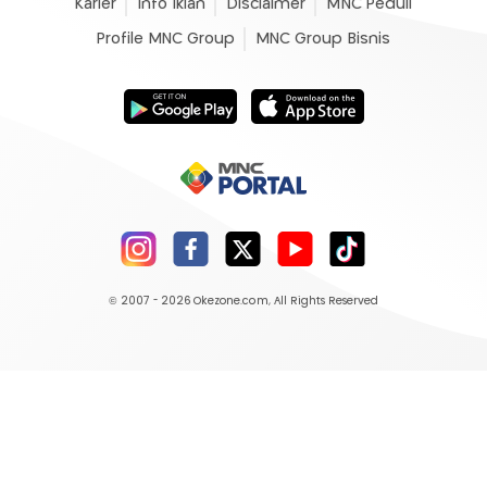
Karier
Info Iklan
Disclaimer
MNC Peduli
Profile MNC Group
MNC Group Bisnis
© 2007 - 2026
Okezone.com
, All Rights Reserved