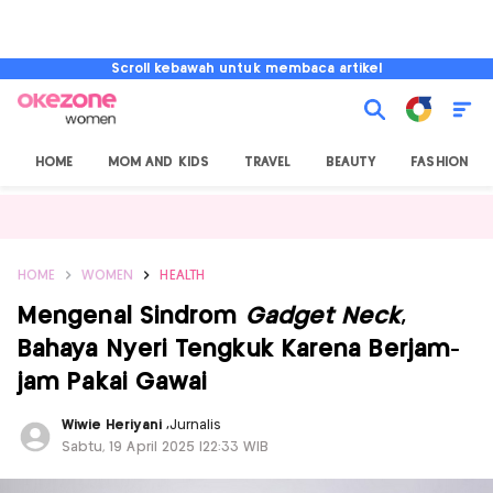
Scroll kebawah untuk membaca artikel
HOME
MOM AND KIDS
TRAVEL
BEAUTY
FASHION
HOME
WOMEN
HEALTH
Mengenal Sindrom
Gadget Neck
,
Bahaya Nyeri Tengkuk Karena Berjam-
jam Pakai Gawai
Wiwie Heriyani
,
Jurnalis
Sabtu, 19 April 2025 |22:33 WIB