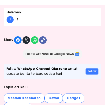
Halaman:
1
2
Share
Follow Okezone di Google News
Follow
WhatsApp Channel Okezone
untuk
Follow
update berita terbaru setiap hari
Topik Artikel :
Masalah Kesehatan
Gawai
Gadget