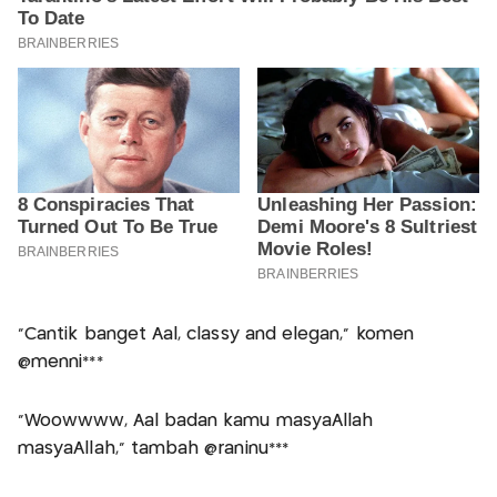
"Cantik banget Aal, classy and elegan," komen
@menni***
"Woowwww, Aal badan kamu masyaAllah
masyaAllah," tambah @raninu***