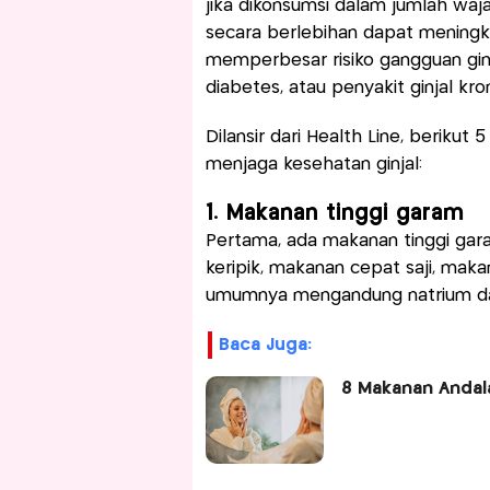
jika dikonsumsi dalam jumlah wa
secara berlebihan dapat meningkat
memperbesar risiko gangguan ginj
diabetes, atau penyakit ginjal kron
Dilansir dari Health Line, berikut
menjaga kesehatan ginjal:
1. Makanan tinggi garam
Pertama, ada makanan tinggi gara
keripik, makanan cepat saji, mak
umumnya mengandung natrium dal
Baca Juga:
8 Makanan Andala