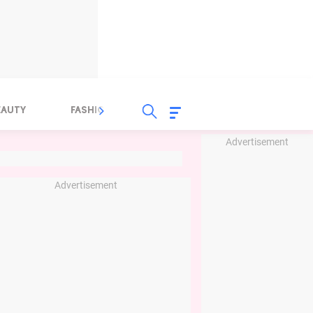
EAUTY
FASHION
FOOD
HEALTH
Advertisement
Advertisement