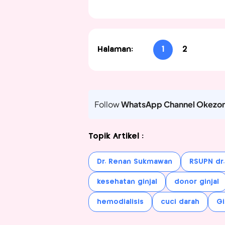
Halaman:
1
2
Follow
WhatsApp Channel Okezo
Topik Artikel :
Dr. Renan Sukmawan
RSUPN dr
kesehatan ginjal
donor ginjal
hemodialisis
cuci darah
Gi