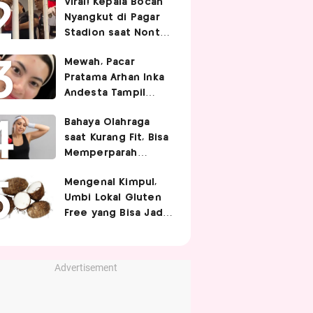
Viral! Kepala Bocah
Nyangkut di Pagar
Stadion saat Nonton
Timnas Indonesia,
Mewah, Pacar
Endingnya Kocak
Pratama Arhan Inka
Andesta Tampil
Manis nan Stylish
Bahaya Olahraga
Pakai Bando Rp10
saat Kurang Fit, Bisa
Juta
Memperparah
Infeksi Sistemik
Mengenal Kimpul,
Umbi Lokal Gluten
Free yang Bisa Jadi
Pengganti Nasi
Advertisement