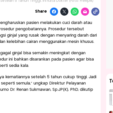
etelah 5 Tahun Tinggi, Ini Kata Dokter (Foto: Freepik)
Share
ngharuskan pasien melakukan cuci darah atau
prosedur pengobatannya. Prosedur tersebut
gsi ginjal yang rusak dengan menyaring darah dari
 dan kelebihan cairan menggunakan mesin khusus.
 gagal ginjal bisa semakin meningkat dengan
sedur ini bahkan disarankan pada pasien agar bisa
erti sedia kala.
nya kematiannya setelah 5 tahun cukup tinggi. Jadi
T
 seperti semula,” ungkap Direktur Pelayanan
umo Dr. Renan Sukmawan, Sp.JP(K), PhD, dikutip