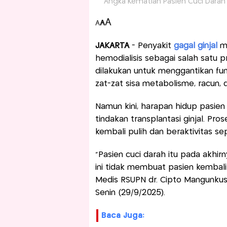
Angka Kematian Pasien Cuci Darah S
A
A
A
JAKARTA
- Penyakit
gagal ginjal
me
hemodialisis sebagai salah satu 
dilakukan untuk menggantikan fun
zat-zat sisa metabolisme, racun,
Namun kini, harapan hidup pasien
tindakan transplantasi ginjal. Pro
kembali pulih dan beraktivitas sep
“Pasien cuci darah itu pada akhir
ini tidak membuat pasien kembali
Medis RSUPN dr. Cipto Mangunkus
Senin (29/9/2025).
Baca Juga: