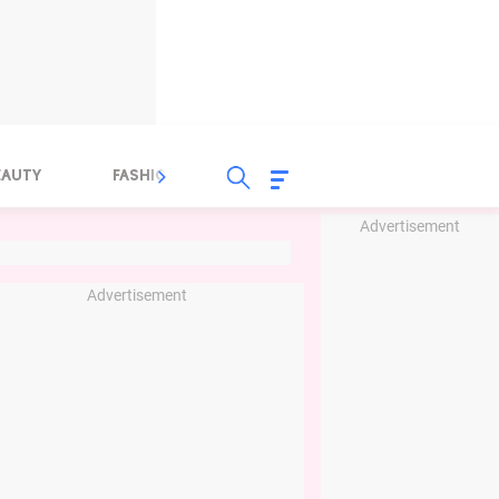
EAUTY
FASHION
FOOD
HEALTH
Advertisement
Advertisement