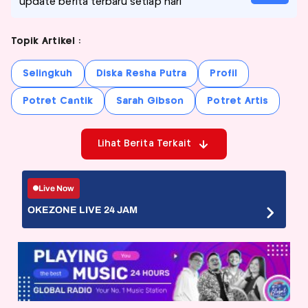
update berita terbaru setiap hari
Topik Artikel :
Selingkuh
Diska Resha Putra
Profil
Potret Cantik
Sarah Gibson
Potret Artis
Lihat Berita Terkait
Live Now
OKEZONE LIVE 24 JAM