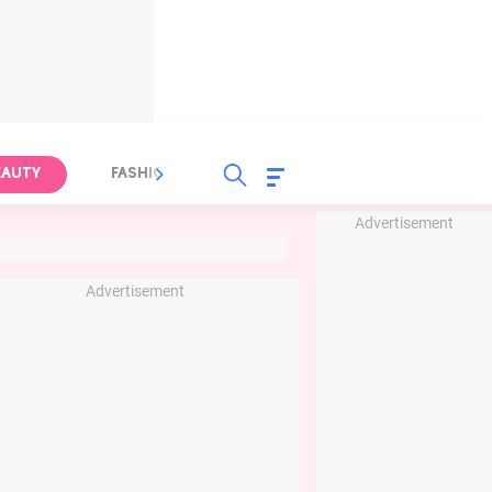
EAUTY
FASHION
FOOD
HEALTH
Advertisement
Advertisement