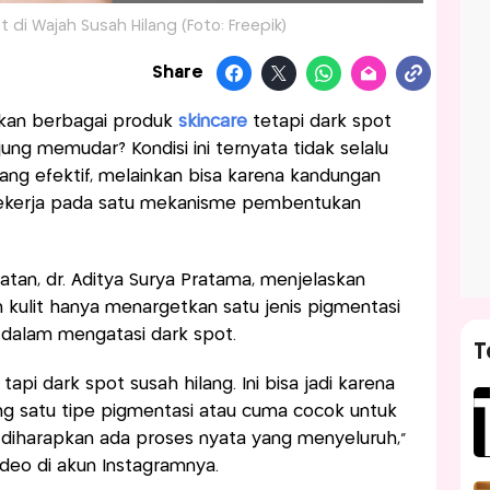
di Wajah Susah Hilang (Foto: Freepik)
Share
kan berbagai produk
skincare
tetapi dark spot
ung memudar? Kondisi ini ternyata tidak selalu
ng efektif, melainkan bisa karena kandungan
bekerja pada satu mekanisme pembentukan
atan, dr. Aditya Surya Pratama, menjelaskan
ulit hanya menargetkan satu jenis pigmentasi
 dalam mengatasi dark spot.
T
api dark spot susah hilang. Ini bisa jadi karena
g satu tipe pigmentasi atau cuma cocok untuk
 diharapkan ada proses nyata yang menyeluruh,"
ideo di akun Instagramnya.