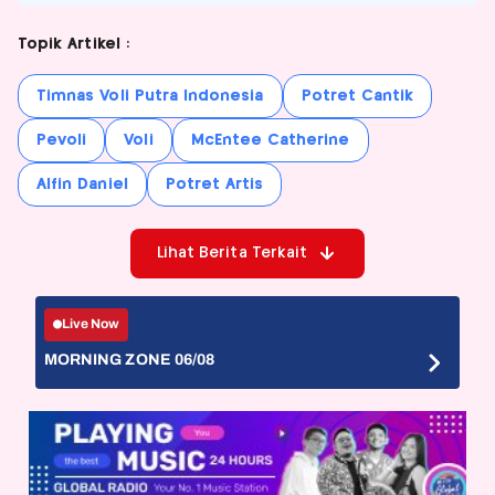
Topik Artikel :
Timnas Voli Putra Indonesia
Potret Cantik
Pevoli
Voli
McEntee Catherine
Alfin Daniel
Potret Artis
Lihat Berita Terkait
Live Now
MORNING ZONE 06/08