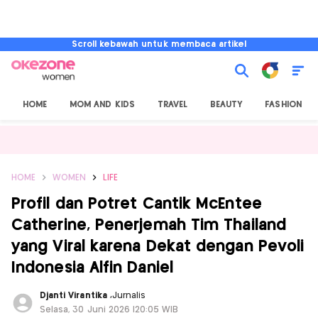
Scroll kebawah untuk membaca artikel
HOME
MOM AND KIDS
TRAVEL
BEAUTY
FASHION
HOME
WOMEN
LIFE
Profil dan Potret Cantik McEntee
Catherine, Penerjemah Tim Thailand
yang Viral karena Dekat dengan Pevoli
Indonesia Alfin Daniel
Djanti Virantika
,
Jurnalis
Selasa, 30 Juni 2026 |20:05 WIB