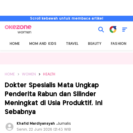
Scroll kebawah untuk membaca artikel
HOME
MOM AND KIDS
TRAVEL
BEAUTY
FASHION
HOME
WOMEN
HEALTH
Dokter Spesialis Mata Ungkap
Penderita Rabun dan Silinder
Meningkat di Usia Produktif, Ini
Sebabnya
Khafid Mardiyansyah
,
Jurnalis
Senin, 22 Juni 2026 |21:43 WIB