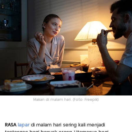
Makan di malam hari. (Foto: Freepik)
RASA
lapar
di malam hari sering kali menjadi