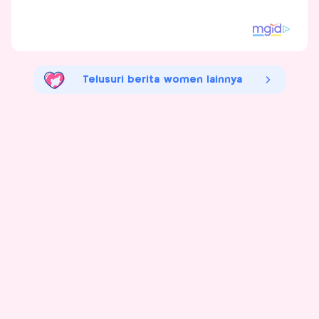
Telusuri berita women lainnya