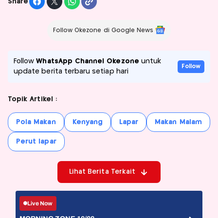
Share
Follow Okezone di Google News
Follow
WhatsApp Channel Okezone
untuk
Follow
update berita terbaru setiap hari
Topik Artikel :
Pola Makan
Kenyang
Lapar
Makan Malam
Perut lapar
Lihat Berita Terkait
Live Now