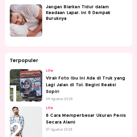
Jangan Biarkan Tidur dalam
Keadaan Lapar, Ini 5 Dampak
Buruknya
Terpopuler
Life
Viral! Foto Ibu Ini Ada di Truk yang
Lagi Jalan di Tol, Begini Reaksi
Sopir!
09 Agustus 2026
Life
6 Cara Memperbesar Ukuran Penis
Secara Alami
07 Agustus 2026