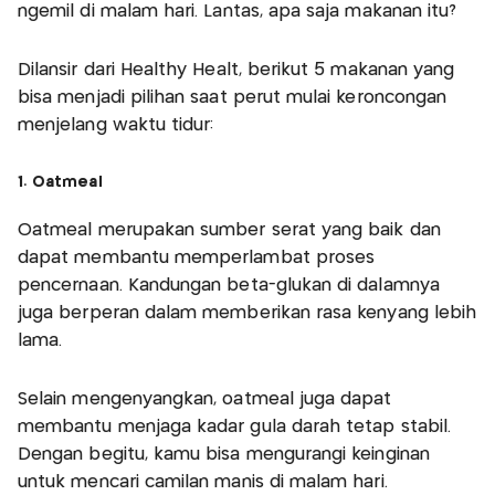
ngemil di malam hari. Lantas, apa saja makanan itu?
Dilansir dari Healthy Healt, berikut 5 makanan yang
bisa menjadi pilihan saat perut mulai keroncongan
menjelang waktu tidur:
1. Oatmeal
Oatmeal merupakan sumber serat yang baik dan
dapat membantu memperlambat proses
pencernaan. Kandungan beta-glukan di dalamnya
juga berperan dalam memberikan rasa kenyang lebih
lama.
Selain mengenyangkan, oatmeal juga dapat
membantu menjaga kadar gula darah tetap stabil.
Dengan begitu, kamu bisa mengurangi keinginan
untuk mencari camilan manis di malam hari.