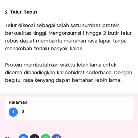
2. Telur Rebus
Telur dikenal sebagai salah satu sumber protein
berkualitas tinggi. Mengonsumsi 1 hingga 2 butir telur
rebus dapat membantu menahan rasa lapar tanpa
menambah terlalu banyak kalori.
Protein membutuhkan waktu lebih lama untuk
dicerna dibandingkan karbohidrat sederhana. Dengan
begitu, rasa kenyang dapat bertahan lebih lama.
Halaman:
1
2