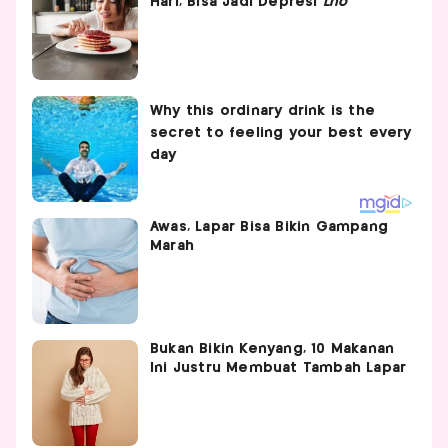
Hari, Bisa Jadi Depresi
Lho
Awas, Lapar Bisa Bikin Gampang
Marah
Bukan Bikin Kenyang, 10 Makanan
Ini Justru Membuat Tambah Lapar