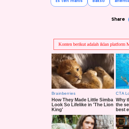
Es teh manis
Bakso
anemi
Share