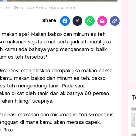
s teh. (Foto: dok Freepik/pressfoto)
Share
au makan apa? Makan bakso dan minum es teh
o makanan sejuta umat serta jadi alternatif jika
ah kamu ada bahaya yang mengancam di balik
m es teh tersebut?
 Rika Devi menjelaskan dampak jika makan bakso
ka kamu makan bakso dan minum es teh, bakso
es teh mengandung tanin. Pada saat
 akan diikat oleh tanin dan akibatnya 60 persen
T
 akan hilang,” ucapnya.
mbinasi makanan dan minuman ini terus-menerus,
gangguan di mana kamu akan merasa capek,
. Rika.