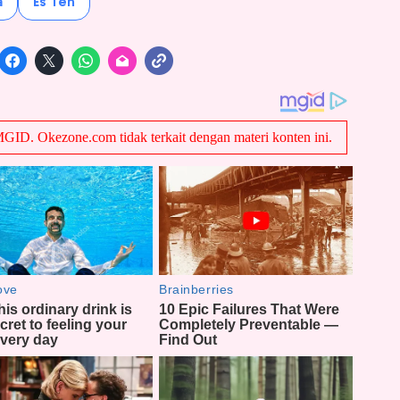
a
Es Teh