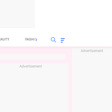
EAUTY
FASHION
FOOD
HEALTH
Advertisement
Advertisement