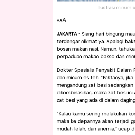
Ilustrasi minum e
A
A
A
JAKARTA
- Siang hari bingung m
terdengar nikmat ya. Apalagi baks
bosan makan nasi. Namun, tahuk
perpaduan makan bakso dan minu
Dokter Spesialis Penyakit Dalam
dan minum es teh. “Faktanya, ji
mengandung zat besi sedangkan 
dikombinasikan, maka zat besi ini
zat besi yang ada di dalam daging
“Kalau kamu sering melakukan ko
maka ke depannya akan terjadi 
mudah lelah, dan anemia,” ucap dr