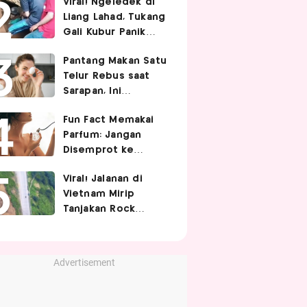
Viral! Ngeledek di
Hubungan Intim
Liang Lahad, Tukang
Gali Kubur Panik
Tertimpa Tanah
Pantang Makan Satu
Telur Rebus saat
Sarapan, Ini
Alasannya Menurut
Fun Fact Memakai
Ahli Gizi!
Parfum: Jangan
Disemprot ke
Rambut hingga
Viral! Jalanan di
Golden Time
Vietnam Mirip
Memakainya!
Tanjakan Rock
Bottom SpongeBob,
Berbelok Nyaris 90
Derajat!
Advertisement