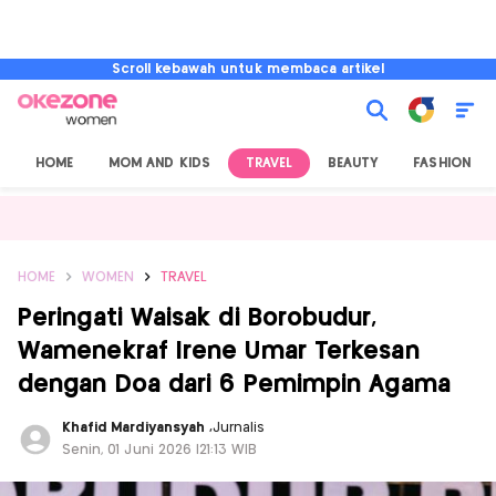
Scroll kebawah untuk membaca artikel
HOME
MOM AND KIDS
TRAVEL
BEAUTY
FASHION
HOME
WOMEN
TRAVEL
Peringati Waisak di Borobudur,
Wamenekraf Irene Umar Terkesan
dengan Doa dari 6 Pemimpin Agama
Khafid Mardiyansyah
,
Jurnalis
Senin, 01 Juni 2026 |21:13 WIB