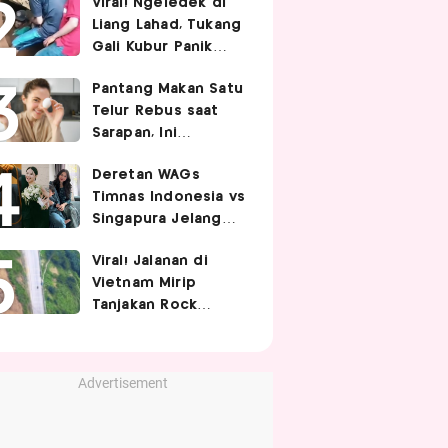
Viral! Ngeledek di
Hubungan Intim
Liang Lahad, Tukang
Gali Kubur Panik
Tertimpa Tanah
Pantang Makan Satu
Telur Rebus saat
Sarapan, Ini
Alasannya Menurut
Deretan WAGs
Ahli Gizi!
Timnas Indonesia vs
Singapura Jelang
Berhadapan di Piala
Viral! Jalanan di
AFF 2026, Siapa
Vietnam Mirip
Paling Curi
Tanjakan Rock
Perhatian?
Bottom SpongeBob,
Berbelok Nyaris 90
Derajat!
Advertisement