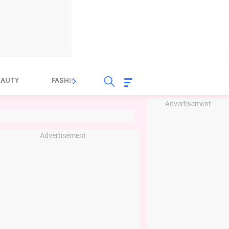
EAUTY
FASHION
FOOD
HEALTH
Advertisement
Advertisement