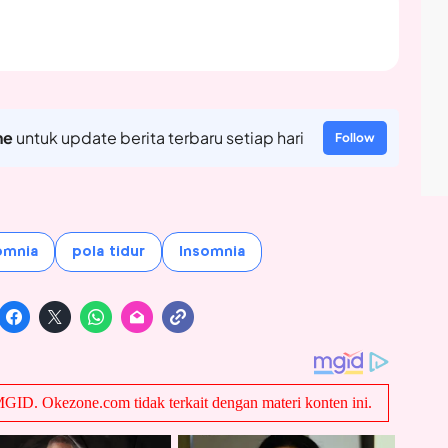
ne
untuk update berita terbaru setiap hari
Follow
omnia
pola tidur
Insomnia