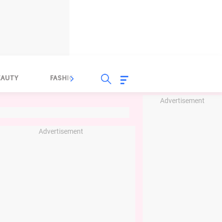
EAUTY
FASHION
FOOD
HEALTH
Advertisement
Advertisement