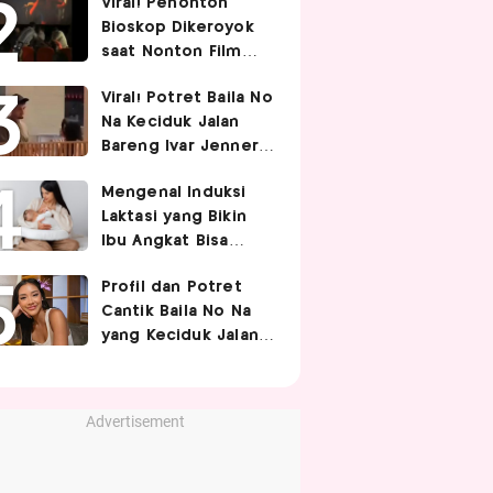
Viral! Penonton
Pasangan
Bioskop Dikeroyok
saat Nonton Film
Spider-Man
Viral! Potret Baila No
Na Keciduk Jalan
Bareng Ivar Jenner,
Pacaran?
Mengenal Induksi
Laktasi yang Bikin
Ibu Angkat Bisa
Menyusui Bayi
Profil dan Potret
Adopsi
Cantik Baila No Na
yang Keciduk Jalan
Bareng Bintang
Timnas Indonesia
Ivar Jenner
Advertisement