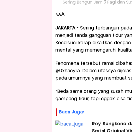
Sering Bangun Jam 3 Pagi dan Sus
A
A
A
JAKARTA
- Sering terbangun pada p
menjadi tanda gangguan tidur yan
Kondisi ini kerap dikaitkan deng
mental yang memengaruhi kualitas
Fenomena tersebut ramai dibahas 
@0xhanyfa. Dalam utasnya dijelas
pada umumnya yang membuat sese
“Beda sama orang yang susah mulai
gampang tidur, tapi nggak bisa tid
Baca Juga:
Roy Sungkono da
Serial Original 