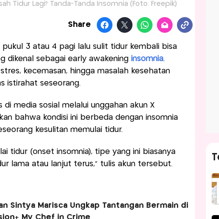
ah Tidur Lagi? Tanda-Tanda Insomnia (Foto: Freepik)
Share
ukul 3 atau 4 pagi lalu sulit tidur kembali bisa
g dikenal sebagai early awakening
insomnia
.
an stres, kecemasan, hingga masalah kesehatan
 istirahat seseorang.
di media sosial melalui unggahan akun X
kan bahwa kondisi ini berbeda dengan insomnia
orang kesulitan memulai tidur.
 tidur (onset insomnia), tipe yang ini biasanya
T
ur lama atau lanjut terus,” tulis akun tersebut.
n Sintya Marisca Ungkap Tantangan Bermain di
Vision+ My Chef in Crime