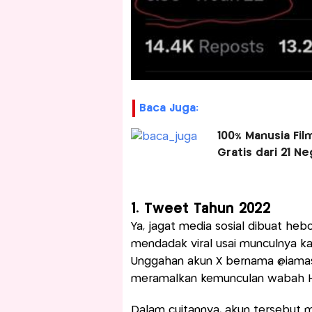
Baca Juga:
100% Manusia Fil
Gratis dari 21 N
1. Tweet Tahun 2022
Ya, jagat media sosial dibuat he
mendadak viral usai munculnya ka
Unggahan akun X bernama @iamas
meramalkan kemunculan wabah Ha
Dalam cuitannya, akun tersebut m