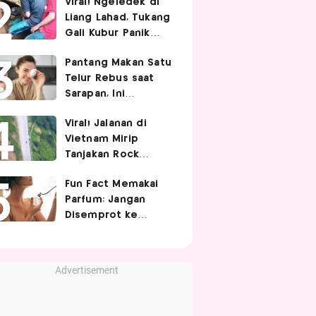
Viral! Ngeledek di
Hubungan Intim
Liang Lahad, Tukang
Gali Kubur Panik
Tertimpa Tanah
Pantang Makan Satu
Telur Rebus saat
Sarapan, Ini
Alasannya Menurut
Viral! Jalanan di
Ahli Gizi!
Vietnam Mirip
Tanjakan Rock
Bottom SpongeBob,
Fun Fact Memakai
Berbelok Nyaris 90
Parfum: Jangan
Derajat!
Disemprot ke
Rambut hingga
Golden Time
Memakainya!
Advertisement