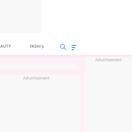
EAUTY
FASHION
FOOD
HEALTH
Advertisement
Advertisement