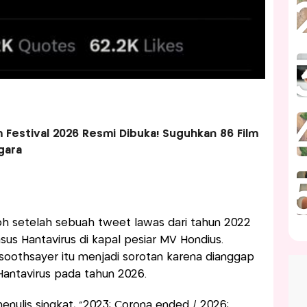
m Festival 2026 Resmi Dibuka! Suguhkan 86 Film
egara
boh setelah sebuah tweet lawas dari tahun 2022
sus Hantavirus di kapal pesiar MV Hondius.
oothsayer itu menjadi sorotan karena dianggap
ntavirus pada tahun 2026.
enulis singkat, “2023: Corona ended / 2026: