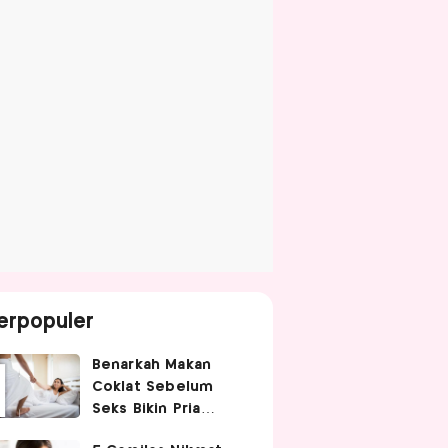
erpopuler
Benarkah Makan
Coklat Sebelum
Seks Bikin Pria
Ganas di Ranjang?