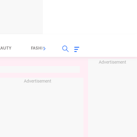
EAUTY
FASHION
FOOD
HEALTH
Advertisement
Advertisement