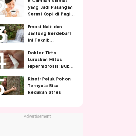
5 Camilan Nikmat
Cek 5 Faktanya
yang Jadi Pasangan
Serasi Kopi di Pagi
Hari
Emosi Naik dan
Jantung Berdebar?
Ini Teknik
Pernapasan yang
Dokter Tirta
Bisa Bantu Tubuh
Luruskan Mitos
Lebih Tenang
Hiperhidrosis: Bukan
Tanda Lemah
Riset: Peluk Pohon
Jantung, tapi Saraf
Ternyata Bisa
Simpatis Berlebihan
Redakan Stres
Advertisement