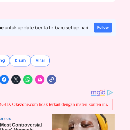
ne
untuk update berita terbaru setiap hari
Follow
ang
Kisah
Viral