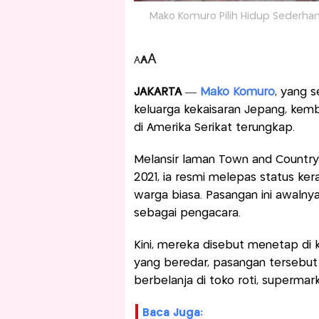
Mako Komuro Pilih Hidup Sederhana 
A
A
A
JAKARTA
—
Mako Komuro
, yang 
keluarga kekaisaran Jepang, kemb
di Amerika Serikat terungkap.
Melansir laman Town and Countr
2021, ia resmi melepas status ke
warga biasa. Pasangan ini awalnya
sebagai pengacara.
Kini, mereka disebut menetap di k
yang beredar, pasangan tersebut te
berbelanja di toko roti, supermar
Baca Juga: