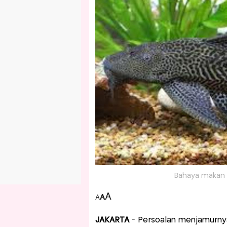
Bahaya makan 
A
A
A
JAKARTA
- Persoalan menjamurn