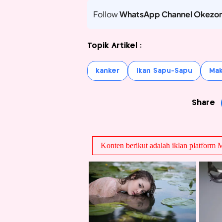
Follow
WhatsApp Channel Okezo
Topik Artikel :
kanker
Ikan Sapu-Sapu
Mak
Share