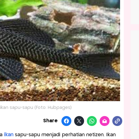
ikan sapu-sapu (Foto: Hubpages)
Share
ya
ikan
sapu-sapu menjadi perhatian netizen. Ikan