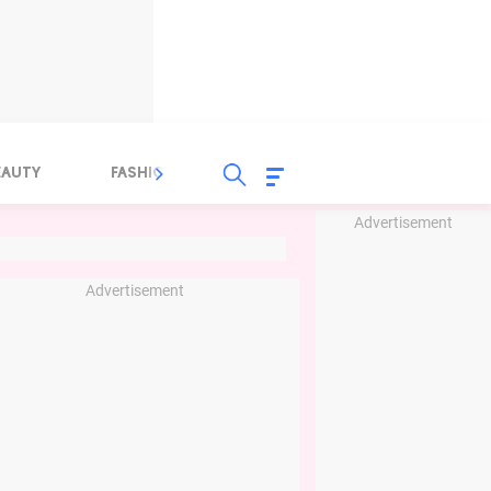
EAUTY
FASHION
FOOD
HEALTH
Advertisement
Advertisement