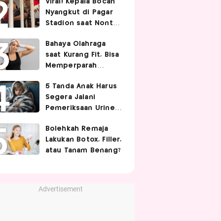
Viral! Kepala Bocah
Nyangkut di Pagar
Stadion saat Nonton
Timnas Indonesia,
Bahaya Olahraga
Endingnya Kocak
saat Kurang Fit, Bisa
Memperparah
Infeksi Sistemik
5 Tanda Anak Harus
Segera Jalani
Pemeriksaan Urine,
Orangtua Wajib Tahu
Bolehkah Remaja
Lakukan Botox, Filler,
atau Tanam Benang?
Advertisement