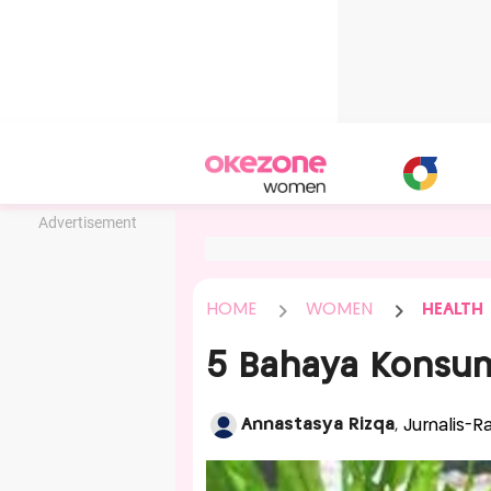
Advertisement
HOME
WOMEN
HEALTH
5 Bahaya Konsum
Annastasya Rizqa
, Jurnalis-R