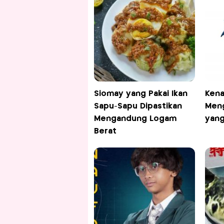
Siomay yang Pakai Ikan
Kena
Sapu-Sapu Dipastikan
Men
Mengandung Logam
yang
Berat