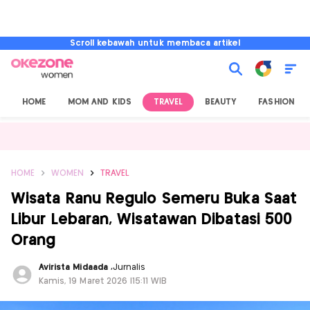
Scroll kebawah untuk membaca artikel
HOME
MOM AND KIDS
TRAVEL
BEAUTY
FASHION
HOME
WOMEN
TRAVEL
Wisata Ranu Regulo Semeru Buka Saat
Libur Lebaran, Wisatawan Dibatasi 500
Orang
Avirista Midaada
,
Jurnalis
Kamis, 19 Maret 2026 |15:11 WIB