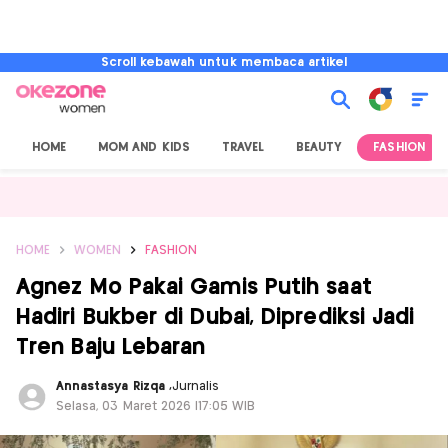
Scroll kebawah untuk membaca artikel
HOME
MOM AND KIDS
TRAVEL
BEAUTY
FASHION
HOME
WOMEN
FASHION
Agnez Mo Pakai Gamis Putih saat
Hadiri Bukber di Dubai, Diprediksi Jadi
Tren Baju Lebaran
Annastasya Rizqa
,
Jurnalis
Selasa, 03 Maret 2026 |17:05 WIB