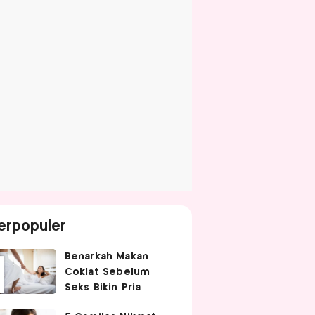
erpopuler
Benarkah Makan
Coklat Sebelum
Seks Bikin Pria
Ganas di Ranjang?