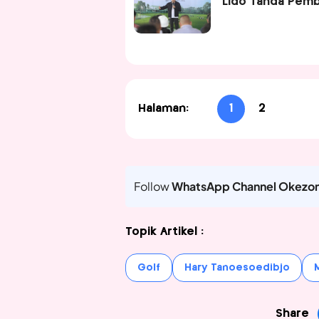
Lido Tanda Pemb
Halaman:
1
2
Follow
WhatsApp Channel Okezo
Topik Artikel :
Golf
Hary Tanoesoedibjo
Share