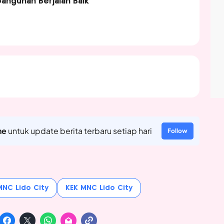
angunan Berjalan Baik
ne
untuk update berita terbaru setiap hari
Follow
MNC Lido City
KEK MNC Lido City