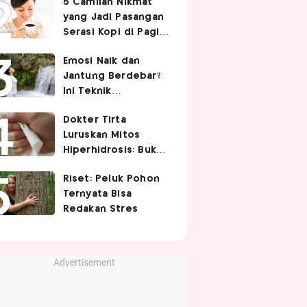
5 Camilan Nikmat
Cek 5 Faktanya
yang Jadi Pasangan
Serasi Kopi di Pagi
Hari
Emosi Naik dan
Jantung Berdebar?
Ini Teknik
Pernapasan yang
Dokter Tirta
Bisa Bantu Tubuh
Luruskan Mitos
Lebih Tenang
Hiperhidrosis: Bukan
Tanda Lemah
Riset: Peluk Pohon
Jantung, tapi Saraf
Ternyata Bisa
Simpatis Berlebihan
Redakan Stres
Advertisement