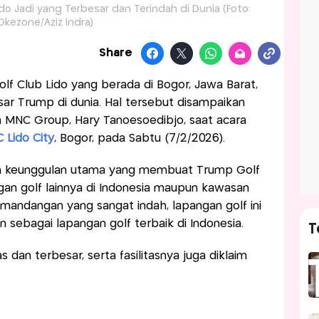
do Jadi yang Terbesar dan Terindah di Dunia (Foto:
Okezone/Aziz Indra)
Share
olf Club Lido yang berada di Bogor, Jawa Barat,
ar Trump di dunia. Hal tersebut disampaikan
n MNC Group, Hary Tanoesoedibjo, saat acara
 Lido City
, Bogor, pada Sabtu (7/2/2026).
h keunggulan utama yang membuat Trump Golf
an golf lainnya di Indonesia maupun kawasan
pemandangan yang sangat indah, lapangan golf ini
sebagai lapangan golf terbaik di Indonesia.
T
s dan terbesar, serta fasilitasnya juga diklaim