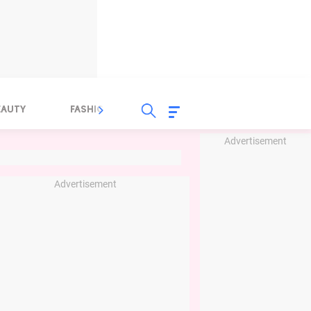
EAUTY
FASHION
FOOD
HEALTH
Advertisement
Advertisement