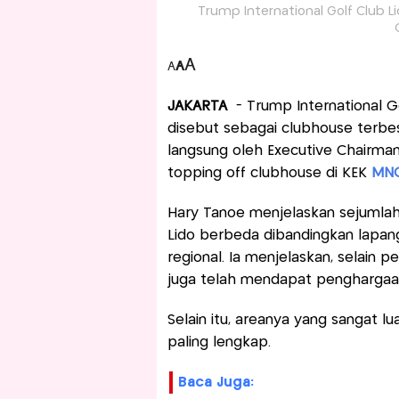
Trump International Golf Club Li
A
A
A
JAKARTA
- Trump International G
disebut sebagai clubhouse terbes
langsung oleh Executive Chairma
topping off clubhouse di KEK
MNC
Hary Tanoe menjelaskan sejumla
Lido berbeda dibandingkan lapang
regional. Ia menjelaskan, selain 
juga telah mendapat penghargaan 
Selain itu, areanya yang sangat lua
paling lengkap.
Baca Juga: