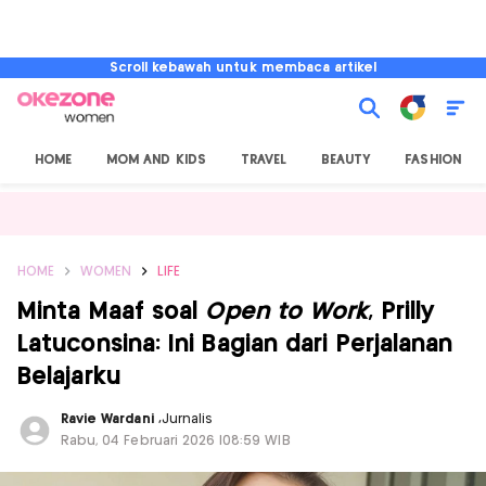
Scroll kebawah untuk membaca artikel
HOME
MOM AND KIDS
TRAVEL
BEAUTY
FASHION
HOME
WOMEN
LIFE
Minta Maaf soal
Open to Work
, Prilly
Latuconsina: Ini Bagian dari Perjalanan
Belajarku
Ravie Wardani
,
Jurnalis
Rabu, 04 Februari 2026 |08:59 WIB