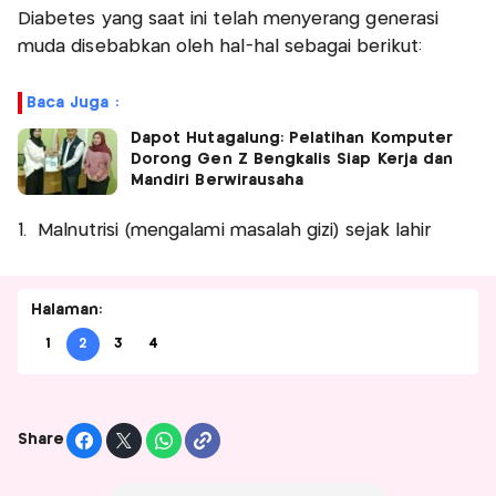
Diabetes yang saat ini telah menyerang generasi
muda disebabkan oleh hal-hal sebagai berikut:
Baca Juga :
Dapot Hutagalung: Pelatihan Komputer
Dorong Gen Z Bengkalis Siap Kerja dan
Mandiri Berwirausaha
1. Malnutrisi (mengalami masalah gizi) sejak lahir
Halaman:
1
2
3
4
Share