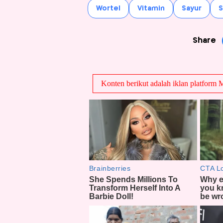
Wortel
Vitamin
Sayur
S
Share