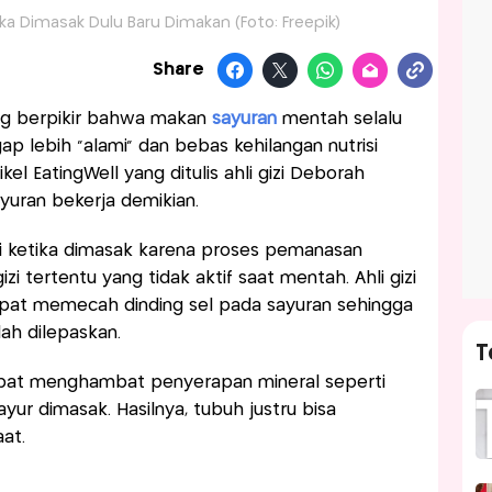
jika Dimasak Dulu Baru Dimakan (Foto: Freepik)
Share
ng berpikir bahwa makan
sayuran
mentah selalu
p lebih “alami” dan bebas kehilangan nutrisi
el EatingWell yang ditulis ahli gizi Deborah
yuran bekerja demikian.
izi ketika dimasak karena proses pemanasan
tertentu yang tidak aktif saat mentah. Ahli gizi
at memecah dinding sel pada sayuran sehingga
ah dilepaskan.
T
dapat menghambat penyerapan mineral seperti
yur dimasak. Hasilnya, tubuh justru bisa
at.