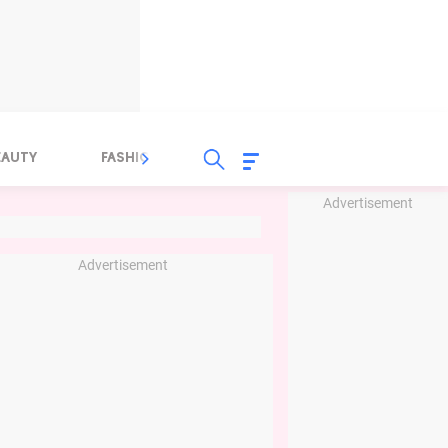
EAUTY
FASHION
FOOD
HEALTH
Advertisement
Advertisement