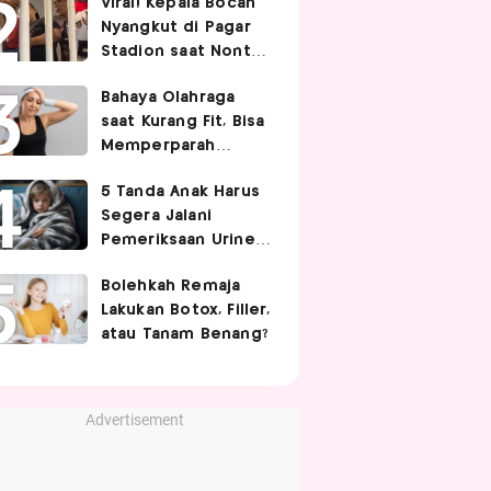
Viral! Kepala Bocah
Nyangkut di Pagar
Stadion saat Nonton
Timnas Indonesia,
Bahaya Olahraga
Endingnya Kocak
saat Kurang Fit, Bisa
Memperparah
Infeksi Sistemik
5 Tanda Anak Harus
Segera Jalani
Pemeriksaan Urine,
Orangtua Wajib Tahu
Bolehkah Remaja
Lakukan Botox, Filler,
atau Tanam Benang?
Advertisement