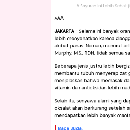
5 Sayuran Ini Lebih Sehat 
A
A
A
JAKARTA
- Selama ini banyak ora
lebih menyehatkan karena diangga
akibat panas. Namun, menurut artik
Murphy, M.S., RDN, tidak semua sa
Beberapa jenis justru lebih berg
membantu tubuh menyerap zat gizi 
menjelaskan bahwa memasak dap
vitamin dan antioksidan lebih mud
Selain itu, senyawa alami yang 
oksalat akan berkurang setelah sa
mendapatkan lebih banyak manfa
Baca Juga: