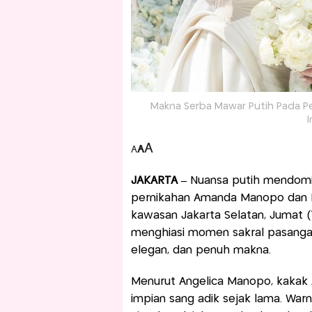
Makna Serba Mawar Putih Pada P
A
A
A
JAKARTA –
Nuansa putih mendomin
pernikahan Amanda Manopo dan K
kawasan Jakarta Selatan, Jumat (
menghiasi momen sakral pasangan 
elegan, dan penuh makna.
Menurut Angelica Manopo, kakak
impian sang adik sejak lama. Warn