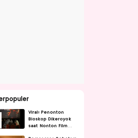
erpopuler
Viral! Penonton
Bioskop Dikeroyok
saat Nonton Film
Spider-Man