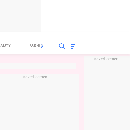
EAUTY
FASHION
FOOD
HEALTH
Advertisement
Advertisement