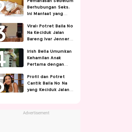
Pemanasan Sebelum
Berhubungan Seks,
Ini Manfaat yang
Jarang Diketahui
Viral! Potret Baila No
Pasangan
Na Keciduk Jalan
Bareng Ivar Jenner,
Pacaran?
Irish Bella Umumkan
Kehamilan Anak
Pertama dengan
Haldy Sabri
Profil dan Potret
Cantik Baila No Na
yang Keciduk Jalan
Bareng Bintang
Timnas Indonesia
Ivar Jenner
Advertisement