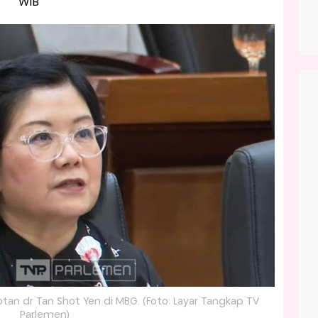
WIB
tan dr Tan Shot Yen di MBG. (Foto: Layar Tangkap TV
Parlemen)