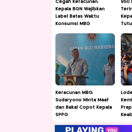
Cegah Keracunan,
950 
Kepala BGN Wajibkan
Teri
Label Batas Waktu
Kepa
Konsumsi MBG
Tut
Keracunan MBG,
Lod
Sudaryono Minta Maaf
Kemb
dan Bakal Copot Kepala
Prape
SPPG
Keab