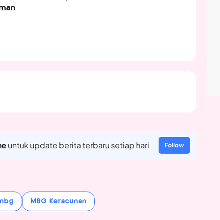
aman
ne
untuk update berita terbaru setiap hari
Follow
mbg
MBG Keracunan