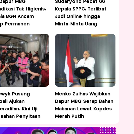
Dapur MBG
Sudaryono Pecat 66
ndikasi Tak Higienis,
Kepala SPPG, Terlibat
la BGN Ancam
Judi Online hingga
up Permanen
Minta-MInta Uang
ewyk Pusung
Menko Zulhas Wajibkan
ali Ajukan
Dapur MBG Serap Bahan
radilan, Kini Uji
Makanan Lewat Kopdes
sahan Penyitaan
Merah Putih