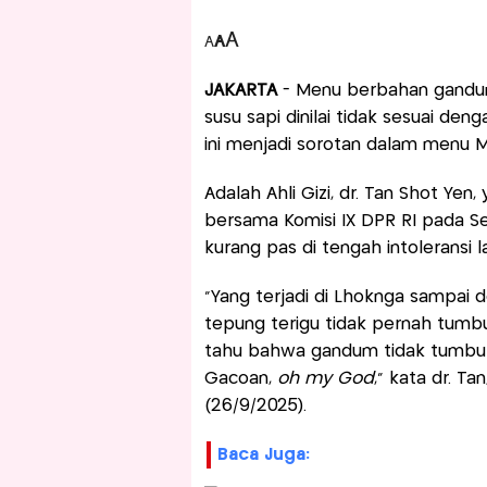
A
A
A
JAKARTA
- Menu berbahan gandum
susu sapi dinilai tidak sesuai de
ini menjadi sorotan dalam menu M
Adalah Ahli Gizi, dr. Tan Shot Ye
bersama Komisi IX DPR RI pada S
kurang pas di tengah intoleransi l
“Yang terjadi di Lhoknga sampai 
tepung terigu tidak pernah tumb
tahu bahwa gandum tidak tumbuh d
Gacoan,
oh my God
,” kata dr. T
(26/9/2025).
Baca Juga: