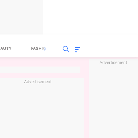
EAUTY
FASHION
FOOD
HEALTH
Advertisement
Advertisement