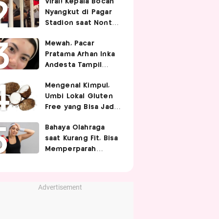
Viral! Kepala Bocah
Nyangkut di Pagar
Stadion saat Nonton
Timnas Indonesia,
Mewah, Pacar
Endingnya Kocak
Pratama Arhan Inka
Andesta Tampil
Manis nan Stylish
Mengenal Kimpul,
Pakai Bando Rp10
Umbi Lokal Gluten
Juta
Free yang Bisa Jadi
Pengganti Nasi
Bahaya Olahraga
saat Kurang Fit, Bisa
Memperparah
Infeksi Sistemik
Advertisement