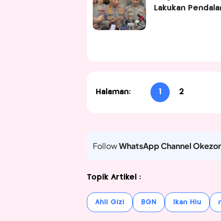
Lakukan Pendal
Halaman:
1
2
Follow
WhatsApp Channel Okezo
Topik Artikel :
Ahli Gizi
BGN
Ikan Hiu