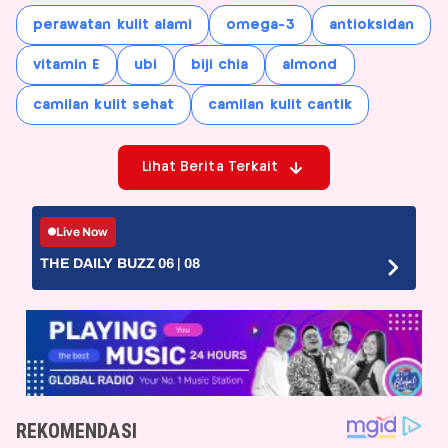
perawatan kulit alami
omega-3
antioksidan
vitamin E
ubi
biji chia
almond
camilan kulit sehat
camilan kulit cantik
Lihat Berita Terkait
Live Now
THE DAILY BUZZ 06 | 08