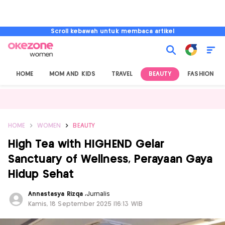
Scroll kebawah untuk membaca artikel
HOME
MOM AND KIDS
TRAVEL
BEAUTY
FASHION
HOME
WOMEN
BEAUTY
High Tea with HIGHEND Gelar
Sanctuary of Wellness, Perayaan Gaya
Hidup Sehat
Annastasya Rizqa
,
Jurnalis
Kamis, 18 September 2025 |16:13 WIB