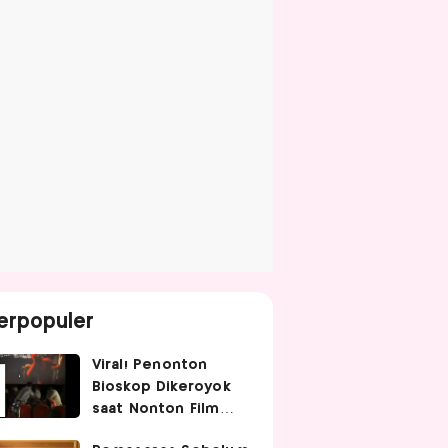
erpopuler
Viral! Penonton
Bioskop Dikeroyok
saat Nonton Film
Spider-Man