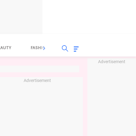
EAUTY
FASHION
FOOD
HEALTH
Advertisement
Advertisement