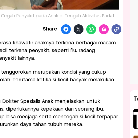
egah Penyakit pada Anak di Tengah Aktivitas Padat
Share
asa khawatir anaknya terkena berbagai macam
il terkena penyakit, seperti flu, radang
nyakit lainnya.
 tenggorokan merupakan kondisi yang cukup
lah. Terutama ketika si kecil banyak melakukan
T
ng Dokter Spesialis Anak menjelaskan, untuk
s, diperlukannya kepekaan dari seorang ibu.
ap bisa menjaga serta mencegah si kecil terpapar
nurunkan daya tahan tubuh mereka.