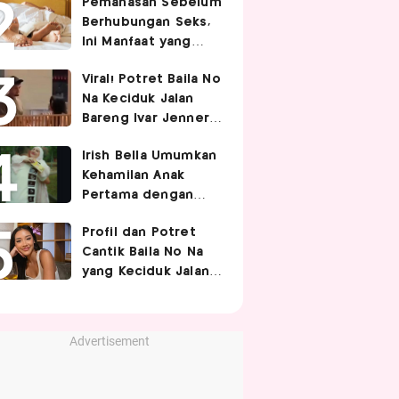
Pemanasan Sebelum
Berhubungan Seks,
Ini Manfaat yang
Jarang Diketahui
Viral! Potret Baila No
Pasangan
Na Keciduk Jalan
Bareng Ivar Jenner,
Pacaran?
Irish Bella Umumkan
Kehamilan Anak
Pertama dengan
Haldy Sabri
Profil dan Potret
Cantik Baila No Na
yang Keciduk Jalan
Bareng Bintang
Timnas Indonesia
Ivar Jenner
Advertisement