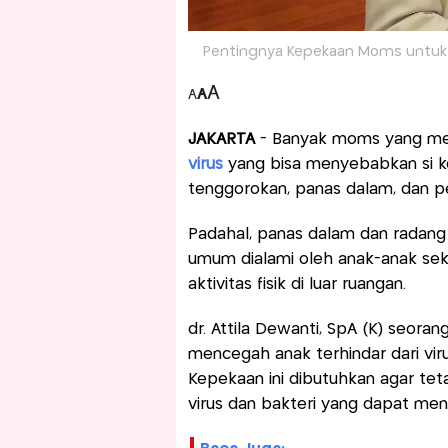
Pentingnya Kepekaan Moms untuk C
A
A
A
JAKARTA
- Banyak moms yang mer
virus
yang bisa menyebabkan si kec
tenggorokan, panas dalam, dan pe
Padahal, panas dalam dan radang
umum dialami oleh anak-anak seko
aktivitas fisik di luar ruangan.
dr. Attila Dewanti, SpA (K) seora
mencegah anak terhindar dari viru
Kepekaan ini dibutuhkan agar tet
virus dan bakteri yang dapat me