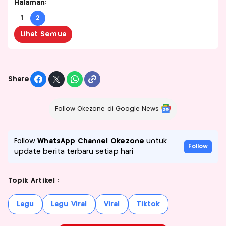
Halaman:
1
2
Lihat Semua
Share
Follow Okezone di Google News
Follow
WhatsApp Channel Okezone
untuk
Follow
update berita terbaru setiap hari
Topik Artikel :
Lagu
Lagu Viral
Viral
Tiktok