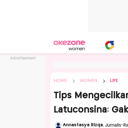
Advertisement
HOME
WOMEN
LIFE
Tips Mengecilkan 
Latuconsina: Gak
Annastasya Rizqa
, Jurnalis-R