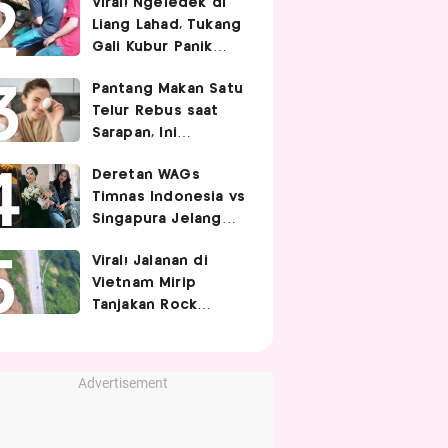
Viral! Ngeledek di
Hubungan Intim
Liang Lahad, Tukang
Gali Kubur Panik
Tertimpa Tanah
Pantang Makan Satu
Telur Rebus saat
Sarapan, Ini
Alasannya Menurut
Deretan WAGs
Ahli Gizi!
Timnas Indonesia vs
Singapura Jelang
Berhadapan di Piala
Viral! Jalanan di
AFF 2026, Siapa
Vietnam Mirip
Paling Curi
Tanjakan Rock
Perhatian?
Bottom SpongeBob,
Berbelok Nyaris 90
Derajat!
Advertisement