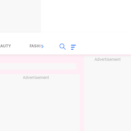
EAUTY
FASHION
FOOD
HEALTH
Advertisement
Advertisement