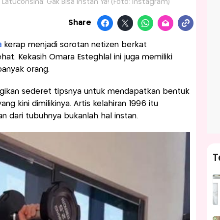
y Latuconsina: Gak Bisa Instan Ya! (Foto: Instagram)
Share
a
kerap menjadi sorotan netizen berkat
at. Kekasih Omara Esteghlal ini juga memiliki
banyak orang.
agikan sederet tipsnya untuk mendapatkan bentuk
ng kini dimilikinya. Artis kelahiran 1996 itu
n dari tubuhnya bukanlah hal instan.
T