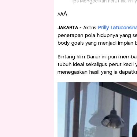
Tips Mengecilkan Perut ala Prill
A
A
A
JAKARTA
- Aktris
Prilly Latuconsin
penerapan pola hidupnya yang seh
body goals yang menjadi impian 
Bintang film Danur ini pun memb
tubuh ideal sekaligus perut kecil ya
menegaskan hasil yang ia dapatka