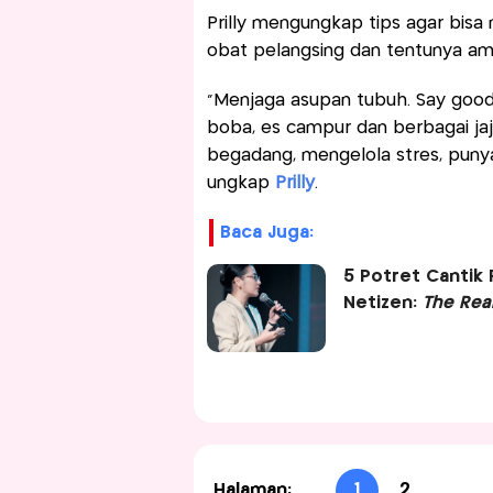
Prilly mengungkap tips agar bis
obat pelangsing dan tentunya am
“Menjaga asupan tubuh. Say good b
boba, es campur dan berbagai jaja
begadang, mengelola stres, puny
ungkap
Prilly
.
Baca Juga:
5 Potret Cantik 
Netizen:
The Rea
Halaman:
1
2