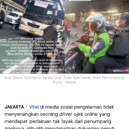
Viral Driver Ojol Kena Sanksi Usai Tolak Ajak Lawan Arah Penumpang.
(Foto: TikTok)
JAKARTA
-
Viral
di media sosial pengalaman tidak
menyenangkan seorang driver ojek online yang
mendapat perlakuan tak layak dari penumpang.
Ironisnya, alih-alih mendapatkan dukungan penuh,