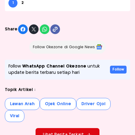
1
2
Share
Follow Okezone di Google News
Follow
WhatsApp Channel Okezone
untuk
Follow
update berita terbaru setiap hari
Topik Artikel :
Lawan Arah
Ojek Online
Driver Ojol
Viral
Lihat Berita Terkait