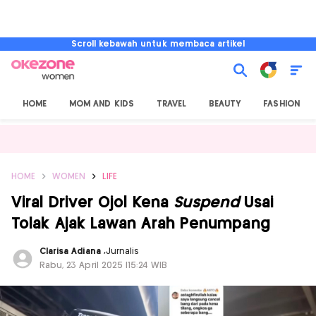
Scroll kebawah untuk membaca artikel
HOME
MOM AND KIDS
TRAVEL
BEAUTY
FASHION
HOME
WOMEN
LIFE
Viral Driver Ojol Kena
Suspend
Usai
Tolak Ajak Lawan Arah Penumpang
Clarisa Adiana
,
Jurnalis
Rabu, 23 April 2025 |15:24 WIB