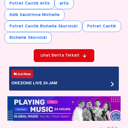
Potret Cantik Artis
artis
Adik Sandrinna Michelle
Potret Cantik Richelle Skornicki
Potret Cantik
Richelle Skornicki
Lihat Berita Terkait
Live Now
OKEZONE LIVE 24 JAM