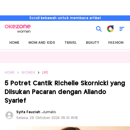
Scroll kebawah untuk membaca artikel
HOME
MOM AND KIDS
TRAVEL
BEAUTY
FASHION
HOME
WOMEN
LIFE
5 Potret Cantik Richelle Skornicki yang
Diisukan Pacaran dengan Aliando
Syarief
Syifa Fauziah
,
Jurnalis
Selasa, 29 Oktober 2024 |18:10 WIB