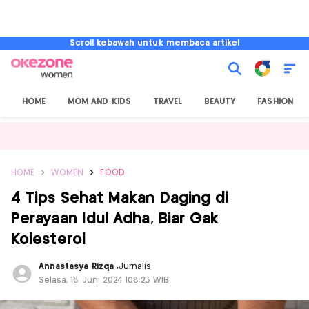
Scroll kebawah untuk membaca artikel
HOME
MOM AND KIDS
TRAVEL
BEAUTY
FASHION
HOME
WOMEN
FOOD
4 Tips Sehat Makan Daging di
Perayaan Idul Adha, Biar Gak
Kolesterol
Annastasya Rizqa
,
Jurnalis
Selasa, 18 Juni 2024 |08:23 WIB