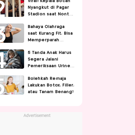
Viral! Kepala Bocah
Nyangkut di Pagar
Stadion saat Nonton
Timnas Indonesia,
Bahaya Olahraga
Endingnya Kocak
saat Kurang Fit, Bisa
Memperparah
Infeksi Sistemik
5 Tanda Anak Harus
Segera Jalani
Pemeriksaan Urine,
Orangtua Wajib Tahu
Bolehkah Remaja
Lakukan Botox, Filler,
atau Tanam Benang?
Advertisement