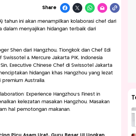
Share
A) tahun ini akan menampilkan kolaborasi chef dari
a dalam menyajikan hidangan terbaik dari
ger Shen dari Hangzhou, Tiongkok dan Chef Edi
 Swissôtel & Mercure Jakarta PIK, Indonesia
n, Executive Chinese Chef di Swissôtel Jakarta
 menciptakan hidangan khas Hangzhou yang lezat
premium Australia.
aboration: Experience Hangzhou's Finest in
T
kenalkan kelezatan masakan Hangzhou. Masakan
dalam hal pemotongan makanan.
cing Picu Asam Urat, Guru Besar UI Ungkap