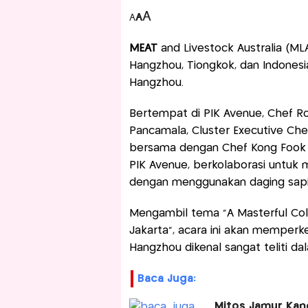
A
A
A
MEAT
and Livestock Australia (ML
Hangzhou, Tiongkok, dan Indonesi
Hangzhou.
Bertempat di PIK Avenue, Chef Ro
Pancamala, Cluster Executive Chef
bersama dengan Chef Kong Fook Si
PIK Avenue, berkolaborasi untuk
dengan menggunakan daging sapi 
Mengambil tema "A Masterful Coll
Jakarta", acara ini akan memper
Hangzhou dikenal sangat teliti 
Baca Juga:
Mitos Jamur Kan