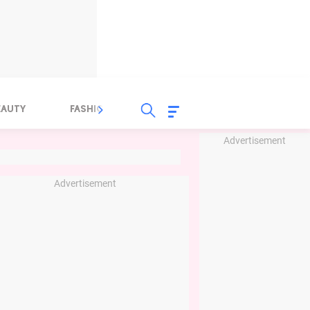
EAUTY
FASHION
FOOD
HEALTH
Advertisement
Advertisement