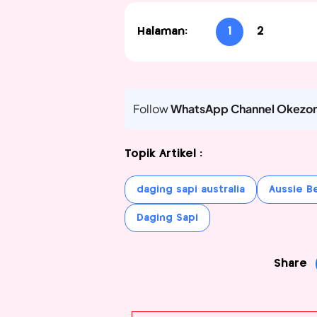
Halaman:
1
2
Follow
WhatsApp Channel Okezo
Topik Artikel :
daging sapi australia
Aussie B
Daging Sapi
Share