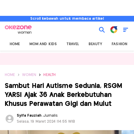
Scroll kebawah untuk membaca artikel
HOME
MOM AND KIDS
TRAVEL
BEAUTY
FASHION
HOME
WOMEN
HEALTH
Sambut Hari Autisme Sedunia, RSGM
YARSI Ajak 36 Anak Berkebutuhan
Khusus Perawatan Gigi dan Mulut
Syifa Fauziah
,
Jurnalis
Selasa, 19 Maret 2024 |14:55 WIB