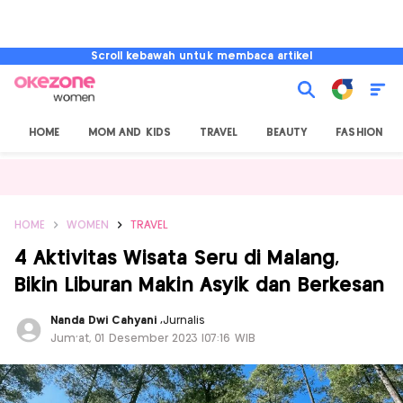
Scroll kebawah untuk membaca artikel
HOME
MOM AND KIDS
TRAVEL
BEAUTY
FASHION
HOME
WOMEN
TRAVEL
4 Aktivitas Wisata Seru di Malang,
Bikin Liburan Makin Asyik dan Berkesan
Nanda Dwi Cahyani
,
Jurnalis
Jum'at, 01 Desember 2023 |07:16 WIB