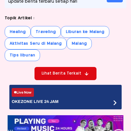
update berita terbaru setiap hari
Topik Artikel :
Healing
Traveling
Liburan ke Malang
Aktivitas Seru di Malang
Malang
Tips liburan
Lihat Berita Terkait
Live Now
OKEZONE LIVE 24 JAM