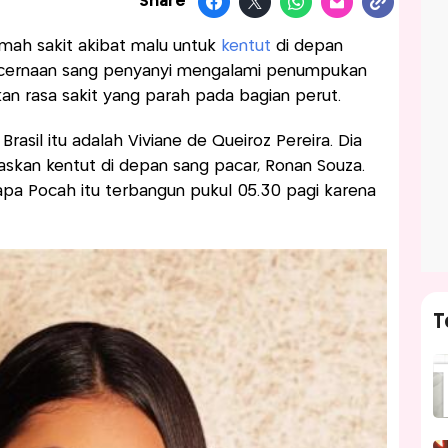
Share
umah sakit akibat malu untuk
kentut
di depan
encernaan sang penyanyi mengalami penumpukan
n rasa sakit yang parah pada bagian perut.
rasil itu adalah Viviane de Queiroz Pereira. Dia
skan kentut di depan sang pacar, Ronan Souza.
apa Pocah itu terbangun pukul 05.30 pagi karena
T