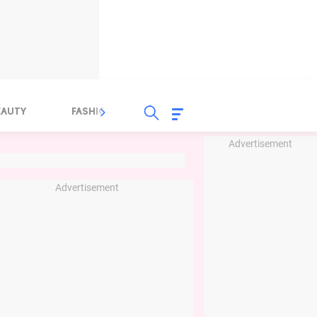
EAUTY
FASHION
FOOD
HEALTH
Advertisement
Advertisement