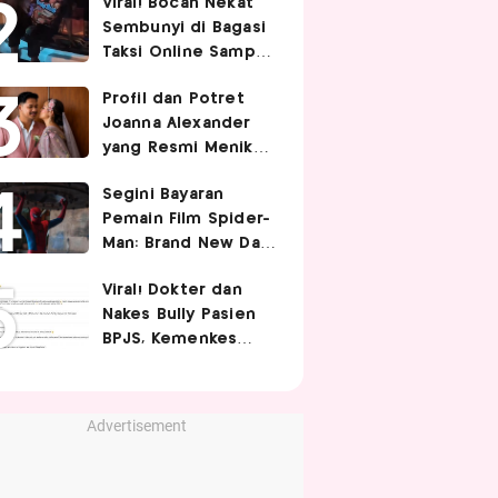
Viral! Bocah Nekat
dan Aman
Sembunyi di Bagasi
Taksi Online Sampai
Terbawa Jauh, Bikin
Profil dan Potret
Driver Kaget
Joanna Alexander
yang Resmi Menikah
dengan Immanuel
Segini Bayaran
Christover
Pemain Film Spider-
Man: Brand New Day,
Tom Holland
Viral! Dokter dan
Termahal Tembus
Nakes Bully Pasien
Rp350 Miliar
BPJS, Kemenkes
Sayangkan Komentar
Nirempati
Advertisement